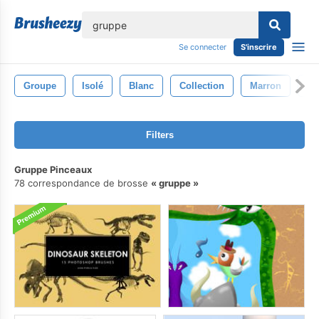
lose
Se connecter
S'inscrire
Groupe
Isolé
Blanc
Collection
Marron
En
Filters
Gruppe Pinceaux
78 correspondance de brosse
gruppe