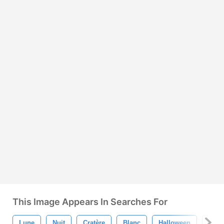
This Image Appears In Searches For
Lune
Nuit
Cratère
Blanc
Halloween
Déco