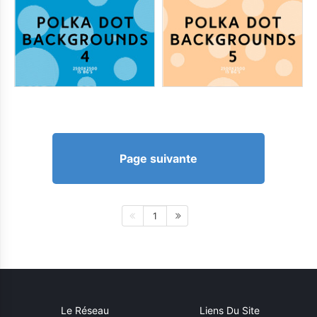
Page suivante
1
Le Réseau
Liens Du Site