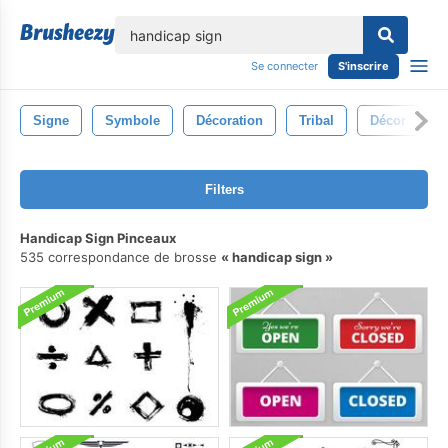
lose
Se connecter
S'inscrire
Signe
Symbole
Décoration
Tribal
Décor
I
Filters
Handicap Sign Pinceaux
535 correspondance de brosse
handicap sign