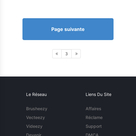
Page suivante
3
Le Réseau
Liens Du Site
Brusheezy
Affaires
Vecteezy
Réclame
Videezy
Support
Devenir
DMCA