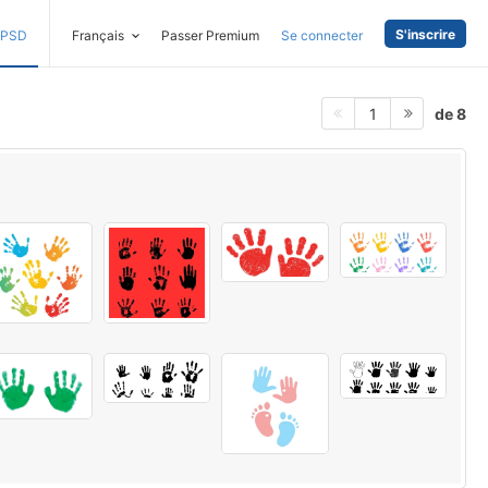
S'inscrire
PSD
Français
Passer Premium
Se connecter
de 8
1