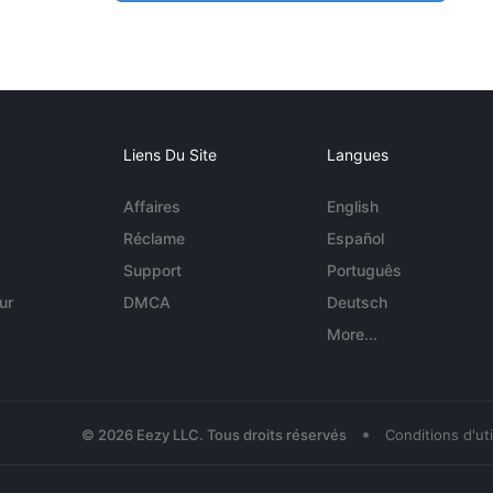
Liens Du Site
Langues
Affaires
English
Réclame
Español
Support
Português
ur
DMCA
Deutsch
More...
•
© 2026 Eezy LLC. Tous droits réservés
Conditions d'uti