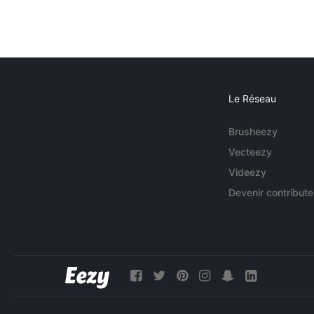
Le Réseau
Brusheezy
Vecteezy
Videezy
Devenir contribute