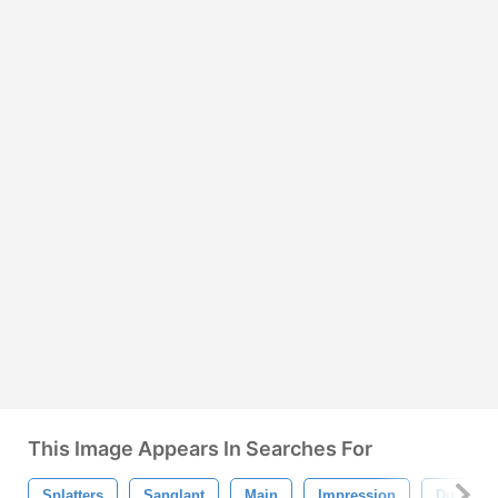
This Image Appears In Searches For
Splatters
Sanglant
Main
Impression
Du Sang