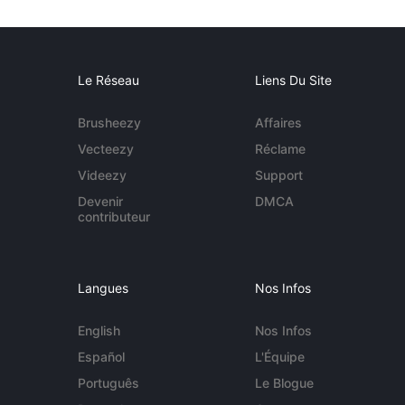
Le Réseau
Liens Du Site
Brusheezy
Affaires
Vecteezy
Réclame
Videezy
Support
Devenir
DMCA
contributeur
Langues
Nos Infos
English
Nos Infos
Español
L'Équipe
Português
Le Blogue