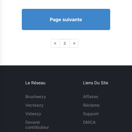
Page suivante
3
Le Réseau
Liens Du Site
Brusheezy
Affaires
Vecteezy
Réclame
Videezy
Support
Devenir
DMCA
contributeur