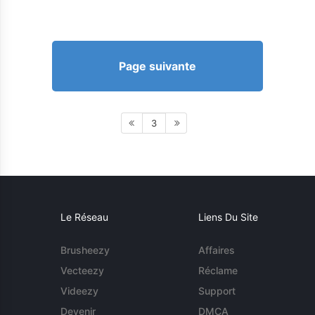
Page suivante
3
Le Réseau
Liens Du Site
Brusheezy
Affaires
Vecteezy
Réclame
Videezy
Support
Devenir
DMCA