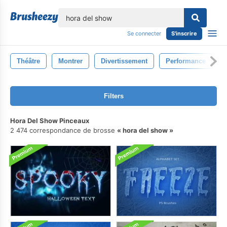
lose
Se connecter
S'inscrire
Théâtre
Montrer
Divertissement
Performance
Filters
Hora Del Show Pinceaux
2 474 correspondance de brosse
hora del show