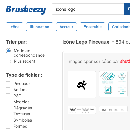
Icône
Illustration
Vecteur
Ensemble
Christian
Trier par:
Icône Logo Pinceaux
-
834 co
Meilleure
correspondance
Plus récent
Images sponsorisées par
Type de fichier :
Pinceaux
Actions
PSD
Modèles
Dégradés
Textures
Symboles
Formes