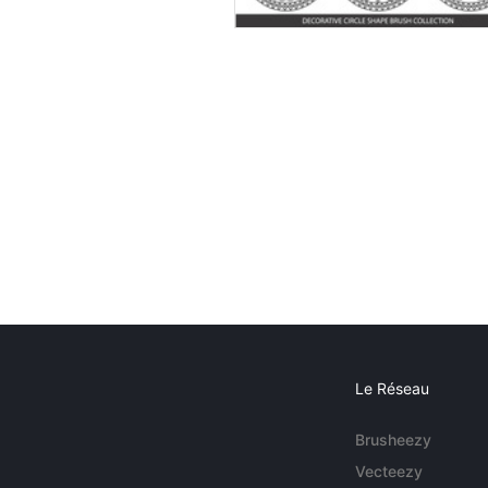
Le Réseau
Brusheezy
Vecteezy