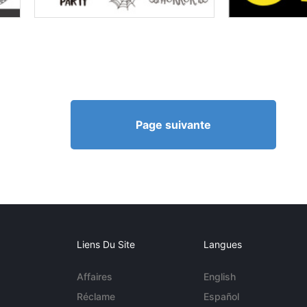
Page suivante
Liens Du Site
Langues
Affaires
English
Réclame
Español