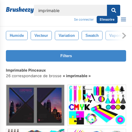
lose
Se connecter
S'inscrire
Humide
Vecteur
Variation
Swatch
Vaporisateu
Filters
Imprimable Pinceaux
26 correspondance de brosse
imprimable