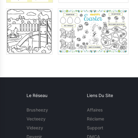
Le Réseau
Liens Du Site
Brusheezy
Affaires
Vecteezy
Réclame
Videezy
Support
Devenir
DMCA