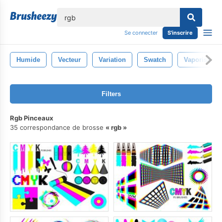
lose
Se connecter
S'inscrire
Humide
Vecteur
Variation
Swatch
Vaporisateu
Filters
Rgb Pinceaux
35 correspondance de brosse
rgb