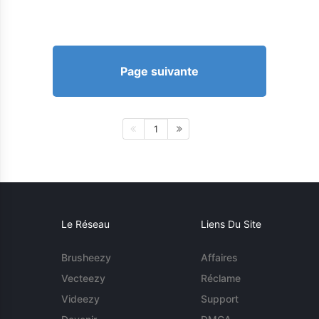
Page suivante
1
Le Réseau
Liens Du Site
Brusheezy
Affaires
Vecteezy
Réclame
Videezy
Support