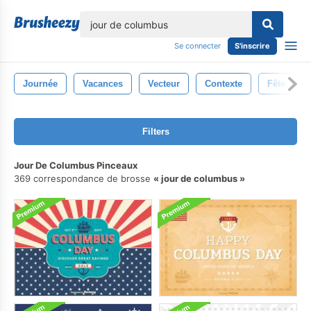
lose
Se connecter
S'inscrire
Journée
Vacances
Vecteur
Contexte
Fête
Filters
Jour De Columbus Pinceaux
369 correspondance de brosse
jour de columbus