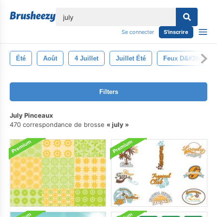
lose
Se connecter
S'inscrire
Été
Août
4 Juillet
Juillet Été
Feux D&#39;artifi
Filters
July Pinceaux
470 correspondance de brosse
july