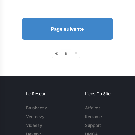
Page suivante
6
Le Réseau
Liens Du Site
Brusheezy
Affaires
Vecteezy
Réclame
Videezy
Support
Devenir
DMCA