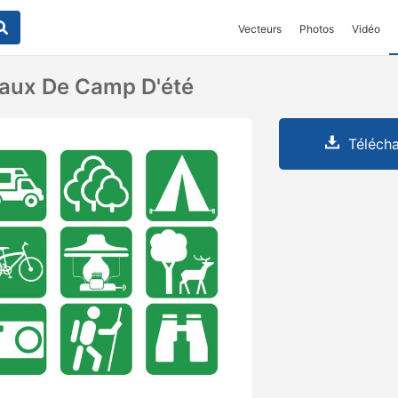
Vecteurs
Photos
Vidéo
eaux De Camp D'été
Télécha