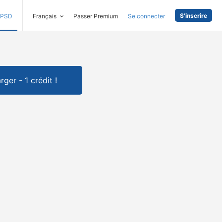
S'inscrire
PSD
Français
Passer Premium
Se connecter
rger - 1 crédit !