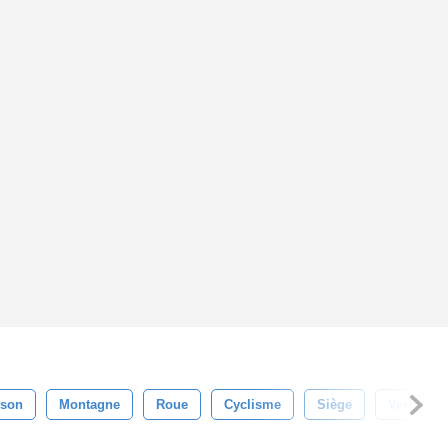
ison
Montagne
Roue
Cyclisme
Siège
Vert