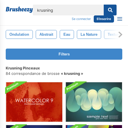
lose
Se connecter
S'inscrire
Ondulation
Abstrait
Eau
La Nature
Texture
Filters
Krusning Pinceaux
84 correspondance de brosse
krusning