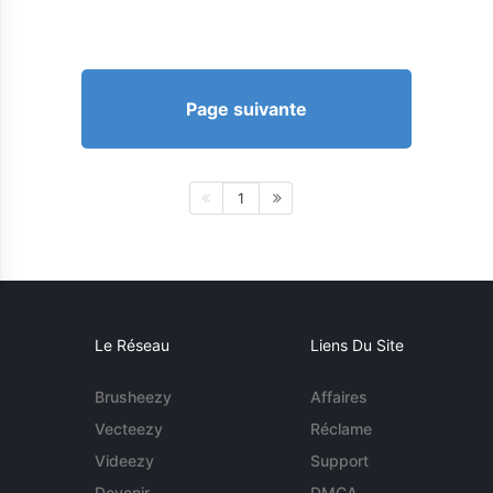
Page suivante
1
Le Réseau
Liens Du Site
Brusheezy
Affaires
Vecteezy
Réclame
Videezy
Support
Devenir
DMCA