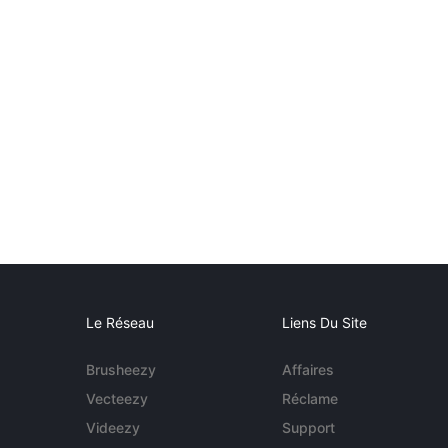
Le Réseau
Liens Du Site
Brusheezy
Affaires
Vecteezy
Réclame
Videezy
Support