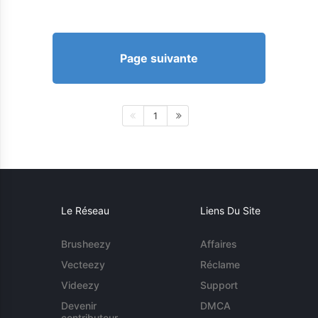
Page suivante
1
Le Réseau
Liens Du Site
Brusheezy
Affaires
Vecteezy
Réclame
Videezy
Support
Devenir
DMCA
contributeur