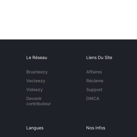
Le Réseau
Liens Du Site
Brusheezy
Affaires
Vecteezy
Réclame
Videezy
Support
Devenir
DMCA
contributeur
Langues
Nos Infos