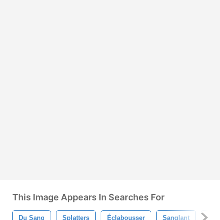
This Image Appears In Searches For
Du Sang
Splatters
Éclabousser
Sanglant
Gou