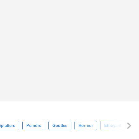
Splatters
Peindre
Gouttes
Horreur
Effrayant
Bo