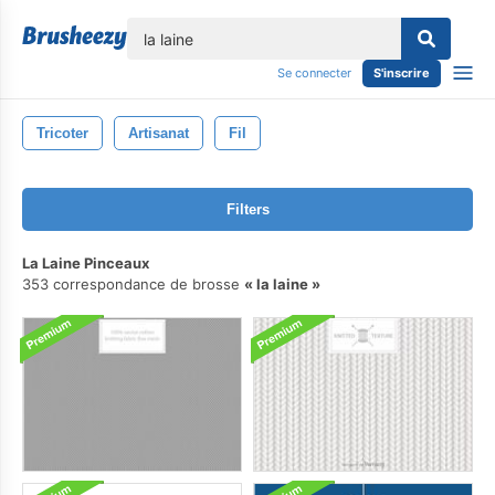
lose
Se connecter
S'inscrire
Tricoter
Artisanat
Fil
Filters
La Laine Pinceaux
353 correspondance de brosse
la laine