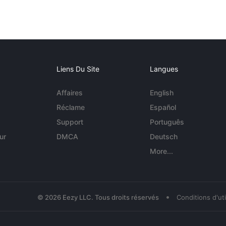
Liens Du Site
Langues
Affaires
English
Réclame
Español
Support
Português
ur
DMCA
Deutsch
More...
•
© 2026 Eezy LLC. Tous droits réservés
Conditions d'uti