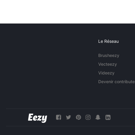
Le Réseau
Brusheezy
Vecteezy
Videezy
Devenir contribute