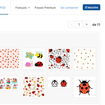
S'inscrire
PSD
Français
Passer Premium
Se connecter
de 11
1