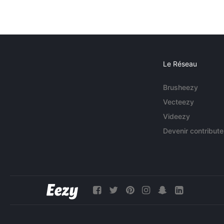
Le Réseau
Brusheezy
Vecteezy
Videezy
Devenir contribute