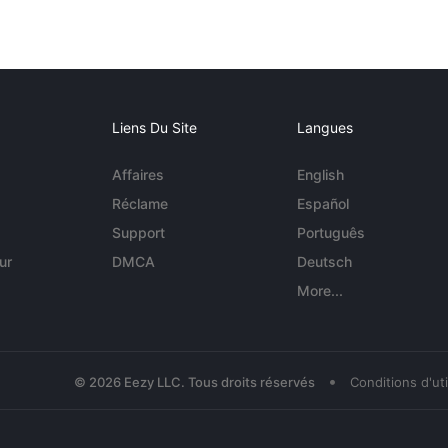
Liens Du Site
Langues
Affaires
English
Réclame
Español
Support
Português
ur
DMCA
Deutsch
More...
•
© 2026 Eezy LLC. Tous droits réservés
Conditions d'uti