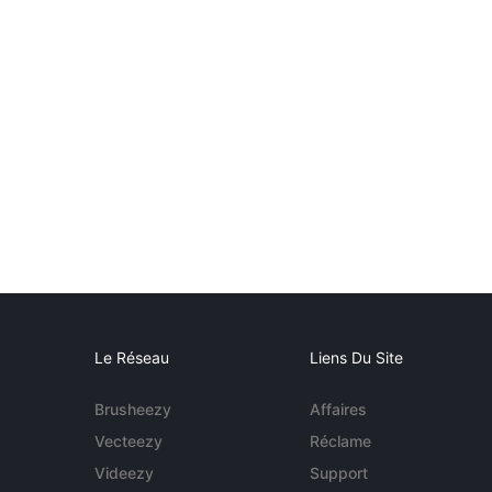
Le Réseau
Liens Du Site
Brusheezy
Affaires
Vecteezy
Réclame
Videezy
Support