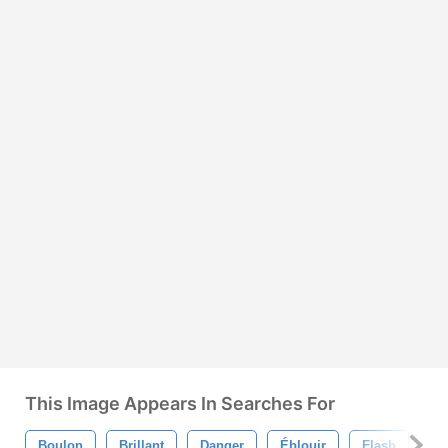
This Image Appears In Searches For
Boulon
Brillant
Danger
Éblouir
Flash
Ob