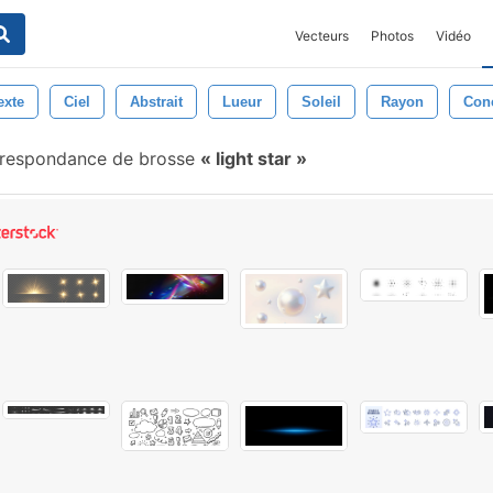
Vecteurs
Photos
Vidéo
exte
Ciel
Abstrait
Lueur
Soleil
Rayon
Con
respondance de brosse
light star