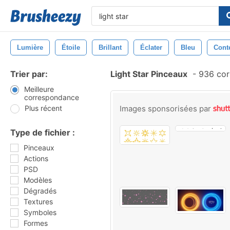
Lumière
Étoile
Brillant
Éclater
Bleu
Cont
Trier par:
Light Star Pinceaux
-
936 cor
Meilleure
correspondance
Plus récent
Images sponsorisées par
Type de fichier :
Pinceaux
Actions
PSD
Modèles
Dégradés
Textures
Symboles
Formes