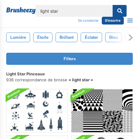
lose
Se connecter
S'inscrire
Lumière
Étoile
Brillant
Éclater
Bleu
Cont
Filters
Light Star Pinceaux
936 correspondance de brosse
light star