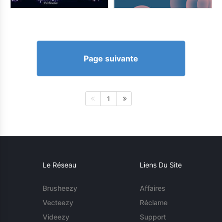
Page suivante
1
Le Réseau
Liens Du Site
Brusheezy
Affaires
Vecteezy
Réclame
Videezy
Support