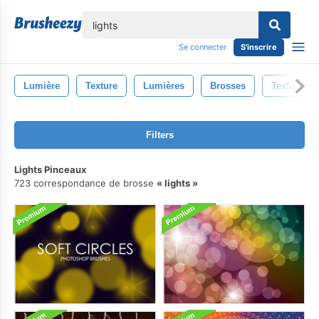
lose
Se connecter
S'inscrire
Lumière
Texture
Lumières
Brosses
Textures
Filters
Lights Pinceaux
723 correspondance de brosse
lights