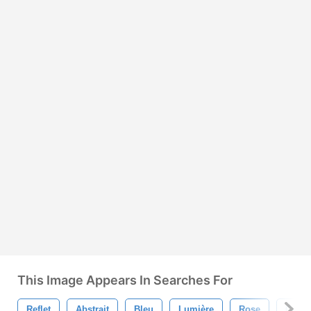
This Image Appears In Searches For
Reflet
Abstrait
Bleu
Lumière
Rose
Conte