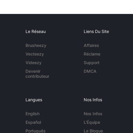
Le Réseau
Liens Du Site
Brusheezy
Affaires
Vecteezy
Réclame
Videezy
Support
Devenir
DMCA
contributeur
Langues
Nos Infos
English
Nos Infos
Español
L'Équipe
Português
Le Blogue