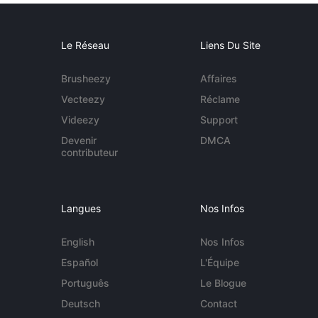
Le Réseau
Liens Du Site
Brusheezy
Affaires
Vecteezy
Réclame
Videezy
Support
Devenir
DMCA
contributeur
Langues
Nos Infos
English
Nos Infos
Español
L'Équipe
Português
Le Blogue
Deutsch
Contact