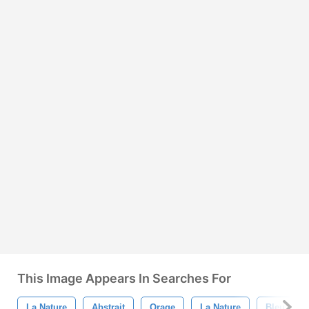
This Image Appears In Searches For
La Nature
Abstrait
Orage
La Nature
Bleu