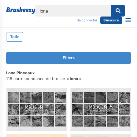
lose
Se connecter
S'inscrire
Toile
Filters
Lona Pinceaux
115 correspondance de brosse
lona