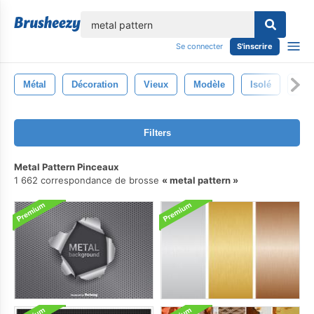
lose
Se connecter
S'inscrire
Métal
Décoration
Vieux
Modèle
Isolé
Con
Filters
Metal Pattern Pinceaux
1 662 correspondance de brosse
metal pattern