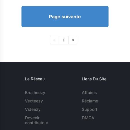
Page suivante
1
Le Réseau
Liens Du Site
Brusheezy
Affaires
Vecteezy
Réclame
Videezy
Support
Devenir
DMCA
contributeur