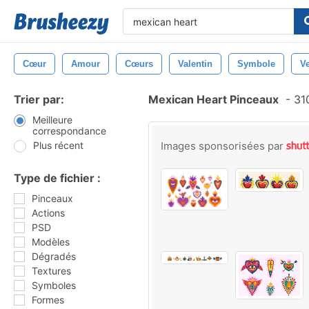
Cœur
Amour
Cœurs
Valentin
Symbole
V
Trier par:
Mexican Heart Pinceaux
-
310
Meilleure
correspondance
Plus récent
Images sponsorisées par
Type de fichier :
Pinceaux
Actions
PSD
Modèles
Dégradés
Textures
Symboles
Formes