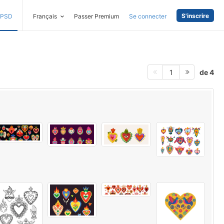
S'inscrire
PSD
Français
Passer Premium
Se connecter
de 4
1