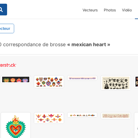
Vecteurs
Photos
Vidéo
ecteur
 correspondance de brosse
mexican heart