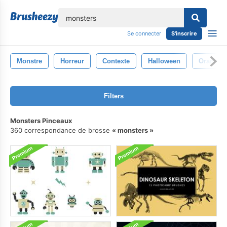
lose
Se connecter
S'inscrire
Monstre
Horreur
Contexte
Halloween
Orange
Filters
Monsters Pinceaux
360 correspondance de brosse
monsters