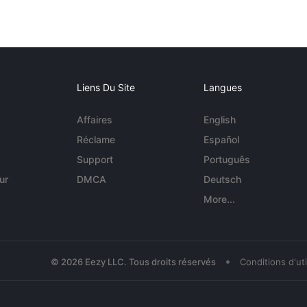
Liens Du Site
Langues
Affaires
English
Réclame
Español
Support
Português
ur
DMCA
Deutsch
More...
•
© 2026 Eezy LLC. Tous droits réservés
Conditions d'uti