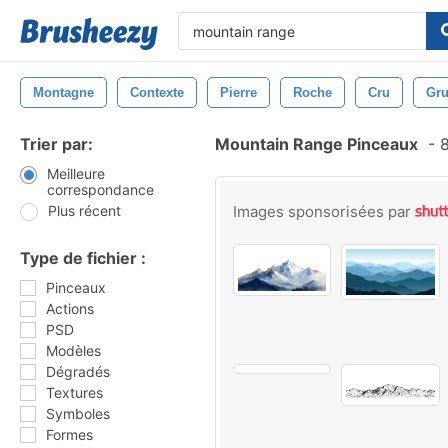
Montagne
Contexte
Pierre
Roche
Cru
Gr
Trier par:
Mountain Range Pinceaux
-
8
Meilleure
correspondance
Plus récent
Images sponsorisées par
Type de fichier :
Pinceaux
Actions
PSD
Modèles
Dégradés
Textures
Symboles
Formes