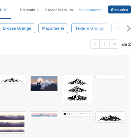
S'inscrire
PSD
Français
Passer Premium
Se connecter
Brosse Grunge
Maçonnerie
Texture Grungy
Caillou
de 2
1