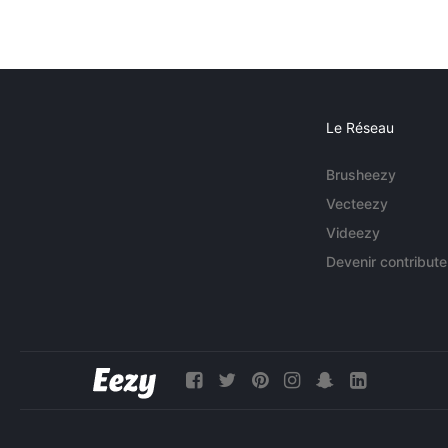
Le Réseau
Brusheezy
Vecteezy
Videezy
Devenir contribute