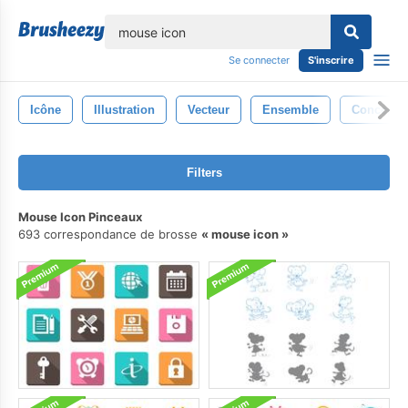
lose
Se connecter
S'inscrire
Icône
Illustration
Vecteur
Ensemble
Concepti
Filters
Mouse Icon Pinceaux
693 correspondance de brosse
mouse icon