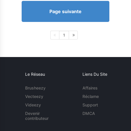
Page suivante
1
Le Réseau
Liens Du Site
Brusheezy
Affaires
Vecteezy
Réclame
Videezy
Support
Devenir
DMCA
contributeur