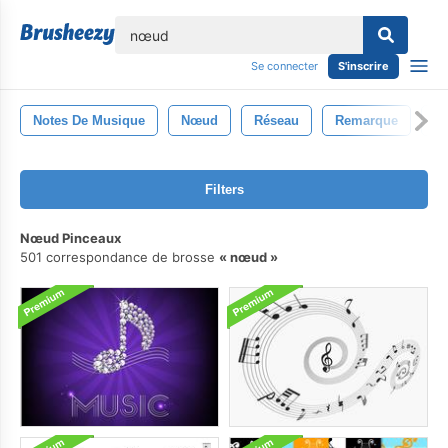
lose
Se connecter
S'inscrire
Notes De Musique
Nœud
Réseau
Remarque
C
Filters
Nœud Pinceaux
501 correspondance de brosse
nœud