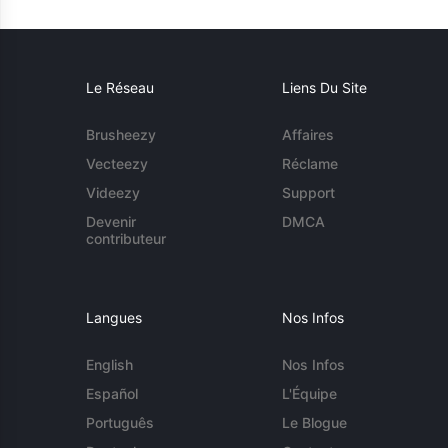
Le Réseau
Liens Du Site
Brusheezy
Affaires
Vecteezy
Réclame
Videezy
Support
Devenir
DMCA
contributeur
Langues
Nos Infos
English
Nos Infos
Español
L'Équipe
Português
Le Blogue