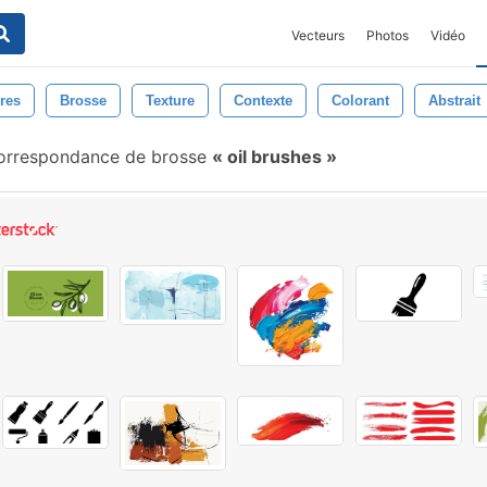
Vecteurs
Photos
Vidéo
res
Brosse
Texture
Contexte
Colorant
Abstrait
orrespondance de brosse
oil brushes