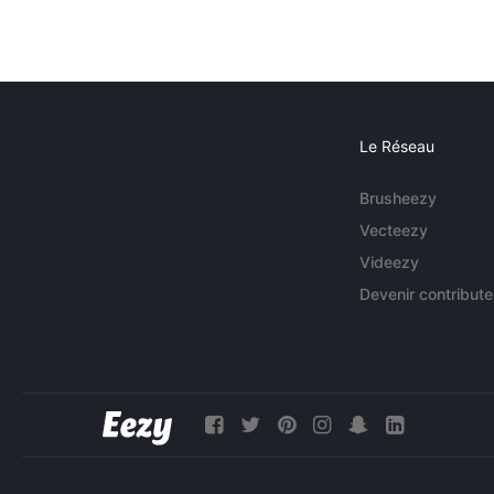
Le Réseau
Brusheezy
Vecteezy
Videezy
Devenir contribute