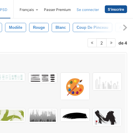
S'inscrire
PSD
Français
Passer Premium
Se connecter
Modèle
Rouge
Blanc
Coup De Pinceau
Aquarel
de 4
2