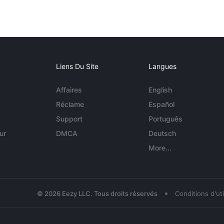
Liens Du Site
Langues
Affaires
English
Réclame
Español
Support
Português
ur
DMCA
Deutsch
More...
•
© 2026 Eezy LLC. Tous droits réservés
Conditions d'uti