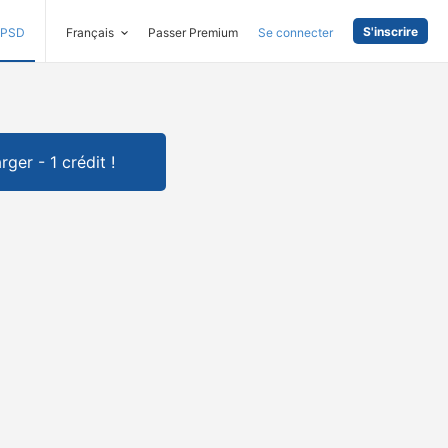
S'inscrire
PSD
Français
Passer Premium
Se connecter
rger - 1 crédit !