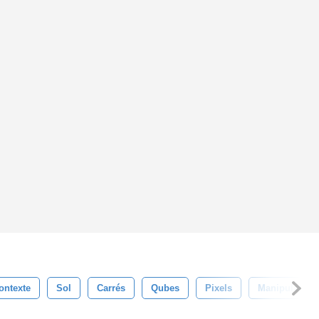
ontexte
Sol
Carrés
Qubes
Pixels
Manipulation