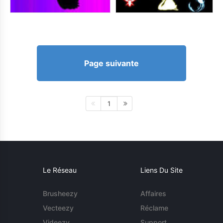
Page suivante
1
Le Réseau
Liens Du Site
Brusheezy
Affaires
Vecteezy
Réclame
Videezy
Support