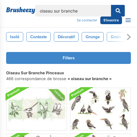
lose
Se connecter
S'inscrire
Isolé
Contexte
Décoratif
Grunge
Grain
Pe
Filters
Oiseau Sur Branche Pinceaux
466 correspondance de brosse
oiseau sur branche