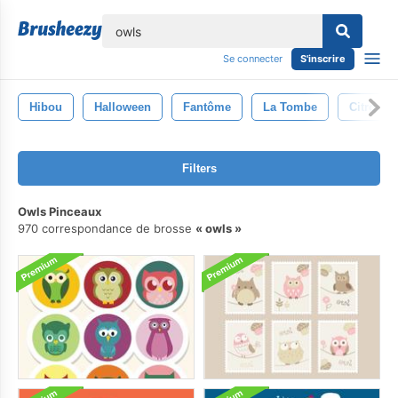
lose
Se connecter
S'inscrire
Hibou
Halloween
Fantôme
La Tombe
Citrouill
Filters
Owls Pinceaux
970 correspondance de brosse
owls