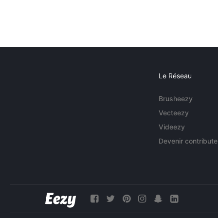
Le Réseau
Brusheezy
Vecteezy
Videezy
Devenir contribute