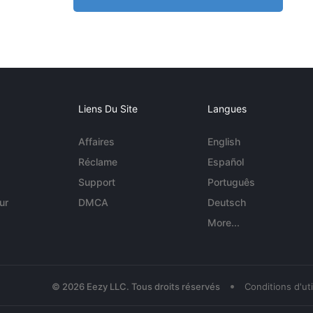
Liens Du Site
Langues
Affaires
English
Réclame
Español
Support
Português
ur
DMCA
Deutsch
More...
•
© 2026 Eezy LLC. Tous droits réservés
Conditions d'uti