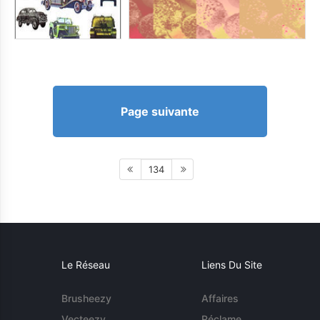
Page suivante
134
Le Réseau
Liens Du Site
Brusheezy
Affaires
Vecteezy
Réclame