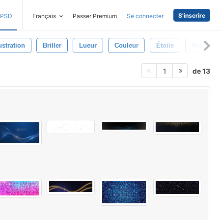
S'inscrire
PSD
Français
Passer Premium
Se connecter
lustration
Briller
Lueur
Couleur
Étoile
Noir
de 13
1