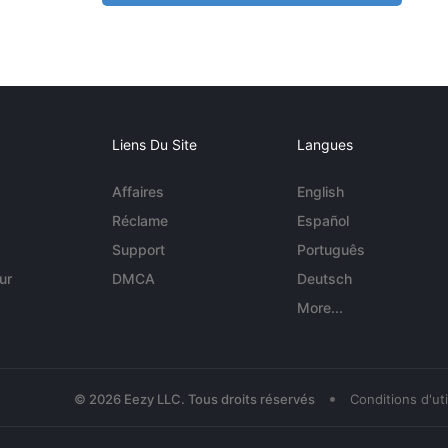
Liens Du Site
Langues
Affaires
English
Réclame
Español
Support
Português
ur
DMCA
Deutsch
More...
•
© 2026 Eezy LLC. Tous droits réservés
Conditions d'uti