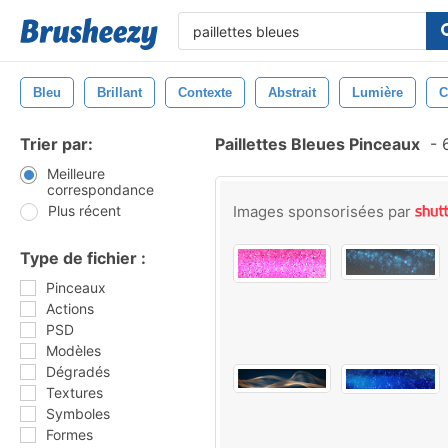
Bleu
Brillant
Contexte
Abstrait
Lumière
C
Trier par:
Paillettes Bleues Pinceaux
-
6
Meilleure
correspondance
Plus récent
Images sponsorisées par
Type de fichier :
Pinceaux
Actions
PSD
Modèles
Dégradés
Textures
Symboles
Formes