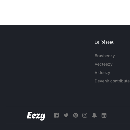
Le Réseau
Brusheezy
Vecteezy
Videezy
Devenir contribute