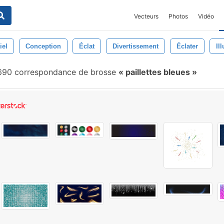
Vecteurs
Photos
Vidéo
iel
Conception
Éclat
Divertissement
Éclater
Il
90 correspondance de brosse
paillettes bleues