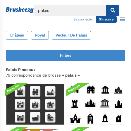
lose
Se connecter
S'inscrire
Château
Royal
Vecteur De Palais
Filters
Palais Pinceaux
79 correspondance de brosse
palais