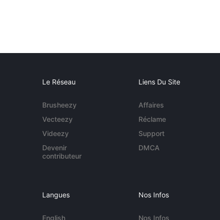
Le Réseau
Liens Du Site
Brusheezy
Affaires
Vecteezy
Réclame
Videezy
Support
Devenir
DMCA
contributeur
Langues
Nos Infos
English
Nos Infos