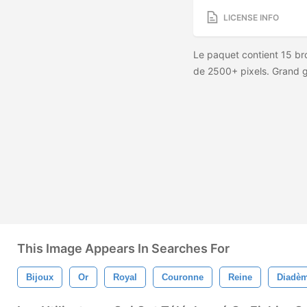
LICENSE INFO
Le paquet contient 15 bro
de 2500+ pixels. Grand g
This Image Appears In Searches For
Bijoux
Or
Royal
Couronne
Reine
Diadè