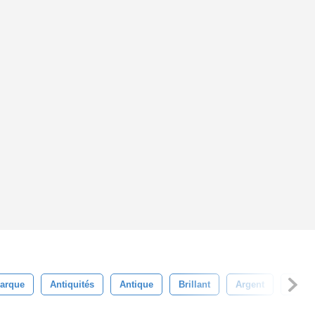
arque
Antiquités
Antique
Brillant
Argent
Décor