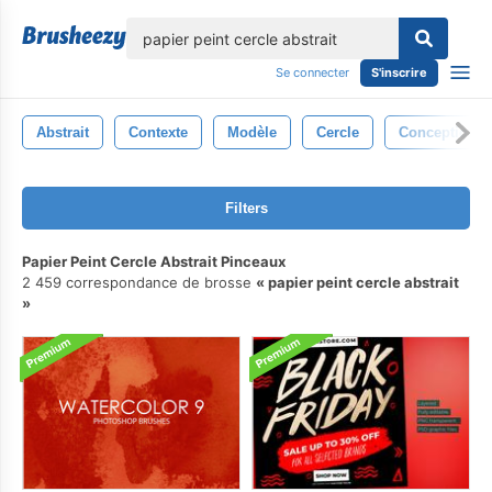
lose
Se connecter
S'inscrire
Abstrait
Contexte
Modèle
Cercle
Conception
Filters
Papier Peint Cercle Abstrait Pinceaux
2 459 correspondance de brosse
papier peint cercle abstrait