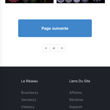
Page suivante
4
Le Réseau
Liens Du Site
Brusheezy
Affaires
Vecteezy
Réclame
Videezy
Support