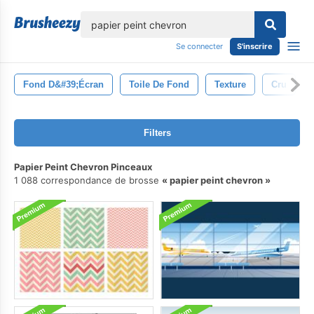
lose
Se connecter
S'inscrire
Fond D&#39;écran
Toile De Fond
Texture
Cru
Filters
Papier Peint Chevron Pinceaux
1 088 correspondance de brosse
papier peint chevron