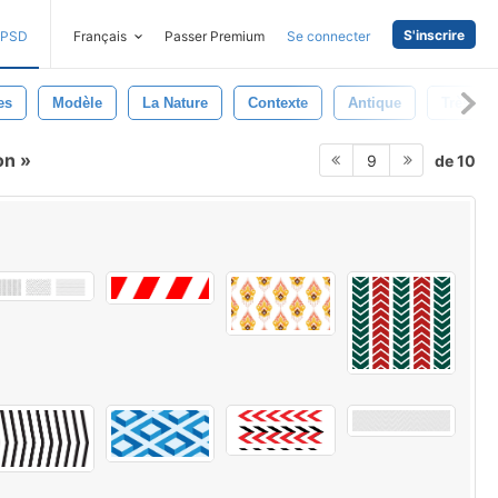
S'inscrire
PSD
Français
Passer Premium
Se connecter
es
Modèle
La Nature
Contexte
Antique
Très Or
ron
de 10
9