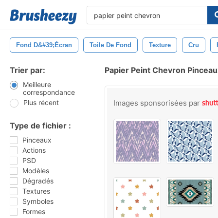
Fond D&#39;écran
Toile De Fond
Texture
Cru
Trier par:
Papier Peint Chevron Pinceau
Meilleure
correspondance
Plus récent
Images sponsorisées par
Type de fichier :
Pinceaux
Actions
PSD
Modèles
Dégradés
Textures
Symboles
Formes