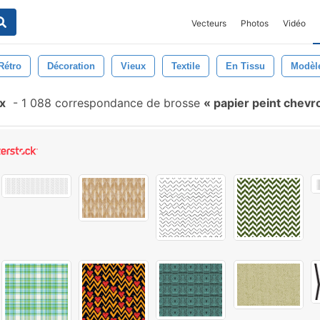
Vecteurs
Photos
Vidéo
Rétro
Décoration
Vieux
Textile
En Tissu
Modèl
x
-
1 088 correspondance de brosse
papier peint chev