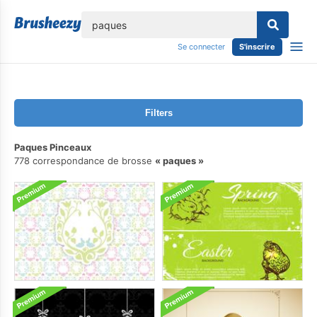
lose
Se connecter
S'inscrire
Filters
Paques Pinceaux
778 correspondance de brosse
paques