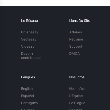
Le Réseau
Liens Du Site
Brusheezy
Affaires
Vecteezy
Réclame
Videezy
Support
Devenir
DMCA
contributeur
Langues
Nos Infos
English
Nos Infos
Español
L'Équipe
Português
Le Blogue
Deutsch
Contact