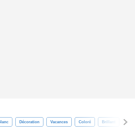
lanc
Décoration
Vacances
Coloré
Brillant
Fête